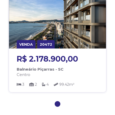
VENDA
20472
R$ 2.178.900,00
Balneário Piçarras - SC
Centro
3
2
4
99.42m²
1