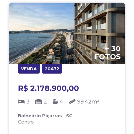
+ 30
FOTOS
VENDA
20472
R$ 2.178.900,00
3
2
4
99.42m²
Balneário Piçarras - SC
Centro