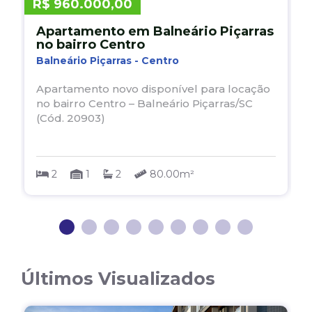
R$ 960.000,00
R
Apartamento em Balneário Piçarras
no bairro Centro
Balneário Piçarras - Centro
B
Apartamento novo disponível para locação
no bairro Centro – Balneário Piçarras/SC
P
(Cód. 20903)
c
2
1
2
80.00m²
1
2
3
4
5
6
7
8
Últimos Visualizados