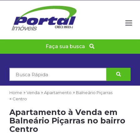
Togg
navig
Faça sua busca
Código
do
Imóvel
Home
Venda
Apartamento
Balneário Piçarras
Centro
Apartamento à Venda em
Balneário Piçarras no bairro
Centro