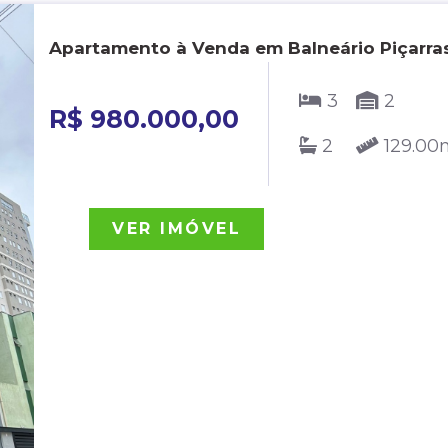
Apartamento à Venda em Balneário Piçarras
3
2
R$ 980.000,00
2
129.00
VER IMÓVEL