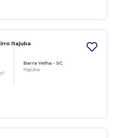
rro Itajuba
Barra Velha - SC
Itajuba
m²