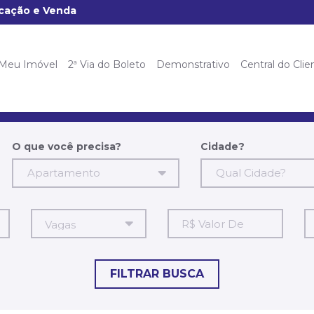
ocação e Venda
 Meu Imóvel
2ª Via do Boleto
Demonstrativo
Central do Clie
O que você precisa?
Cidade?
Apartamento
Qual Cidade?
R$
R
Valor
V
De
A
FILTRAR BUSCA