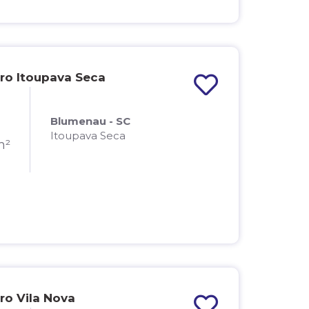
ro Itoupava Seca
Blumenau - SC
Itoupava Seca
m²
o Vila Nova