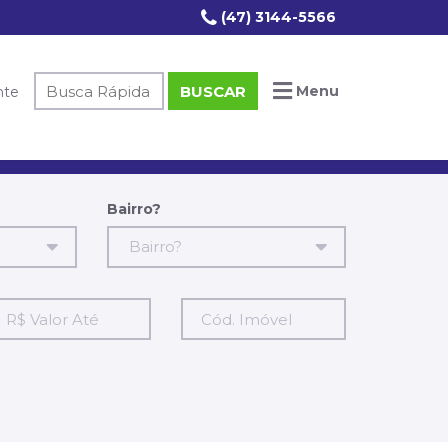
(47) 3144-5566
Código
BUSCAR
Menu
nte
do
Imóvel
Bairro?
Bairro?
$
Cód.
alor
Imóvel
té