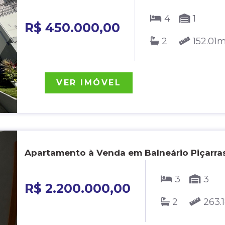
4
1
R$ 450.000,00
2
152.01
VER IMÓVEL
Apartamento à Venda em Balneário Piçarras
3
3
R$ 2.200.000,00
2
263.