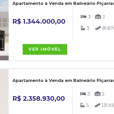
Apartamento à Venda em Balneário Piçarras
3
2
R$ 1.344.000,00
3
81.8
VER IMÓVEL
Apartamento à Venda em Balneário Piçarras
3
2
R$ 2.358.930,00
3
131.9