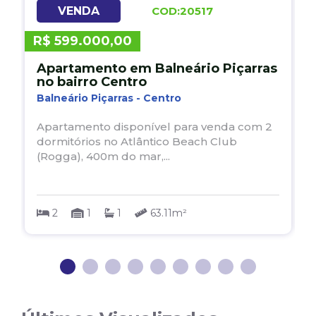
VENDA
COD:20517
R$ 599.000,00
R
Apartamento em Balneário Piçarras
no bairro Centro
Balneário Piçarras - Centro
B
Apartamento disponível para venda com 2
dormitórios no Atlântico Beach Club
(Rogga), 400m do mar,...
2
1
1
63.11m²
1
2
3
4
5
6
7
8