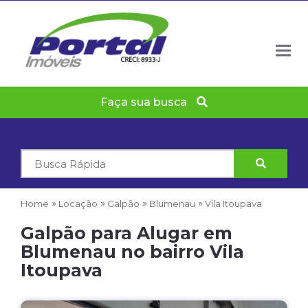
Togg
navig
Faça sua busca
Código
do
Imóvel
Home
Locação
Galpão
Blumenau
Vila Itoupava
Galpão para Alugar em
Blumenau no bairro Vila
Itoupava