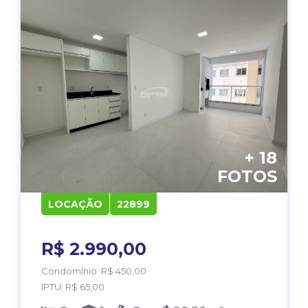
+ 18
FOTOS
LOCAÇÃO
22899
R$ 2.990,00
Condomínio: R$ 450,00
IPTU: R$ 65,00