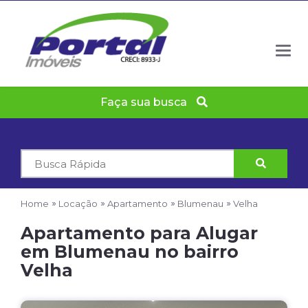
Togg
navig
Faça sua busca
Código
do
Imóvel
Home
Locação
Apartamento
Blumenau
Velha
Apartamento para Alugar
em Blumenau no bairro
Velha