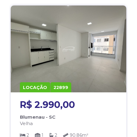
LOCAÇÃO
22899
R$ 2.990,00
Blumenau - SC
Velha
2
1
2
90.86m²