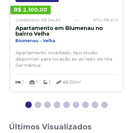
R$ 2.100,00
R
Condomínio: R$ 344,83
—
IPTU: R$ 45,11
C
Apartamento em Blumenau no
bairro Velha
Blumenau - Velha
Apartamento mobiliado, tipo stúdio,
disponível para locação ao ao lado da Vila
Germânica.
s
1
1
1
48.00m²
1
2
3
4
5
6
7
8
Últimos Visualizados