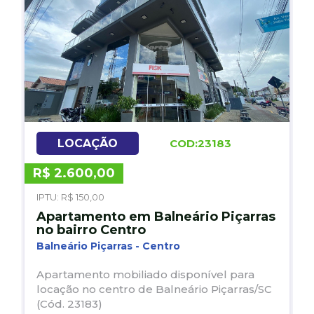
LOCAÇÃO
COD:23183
R$ 2.600,00
R
IPTU: R$ 150,00
C
Apartamento em Balneário Piçarras
no bairro Centro
Balneário Piçarras - Centro
B
Apartamento mobiliado disponível para
locação no centro de Balneário Piçarras/SC
c
(Cód. 23183)