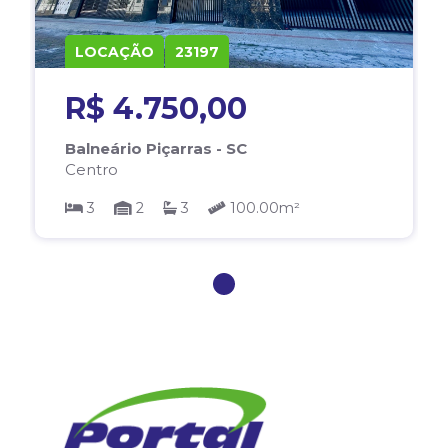
LOCAÇÃO
23197
R$ 4.750,00
Balneário Piçarras - SC
Centro
3
2
3
100.00m²
1