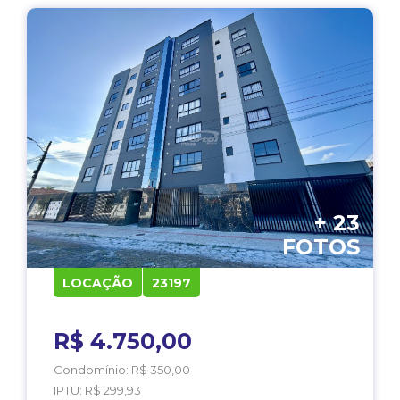
+ 23
FOTOS
LOCAÇÃO
23197
R$ 4.750,00
Condomínio: R$ 350,00
IPTU: R$ 299,93