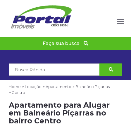
Togg
navig
Faça sua busca
Código
do
Imóvel
Home
Locação
Apartamento
Balneário Piçarras
Centro
Apartamento para Alugar
em Balneário Piçarras no
bairro Centro