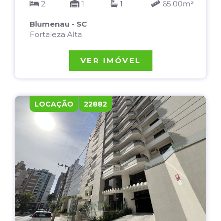
2
1
1
65.00m²
Blumenau - SC
Fortaleza Alta
VER IMÓVEL
LOCAÇÃO
22882