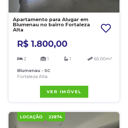
Apartamento para Alugar em
Blumenau no bairro Fortaleza
Alta
R$ 1.800,00
2
1
1
65.00m²
Blumenau - SC
Fortaleza Alta
VER IMÓVEL
LOCAÇÃO
22874