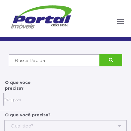
Togg
navig
Código
do
Imóvel
O que você
precisa?
Comprar
Alugar
Exclusivo
O que você precisa?
Qual tipo?