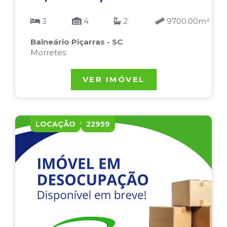
3
4
2
9700.00m²
Balneário Piçarras - SC
Morretes
VER IMÓVEL
LOCAÇÃO
22959