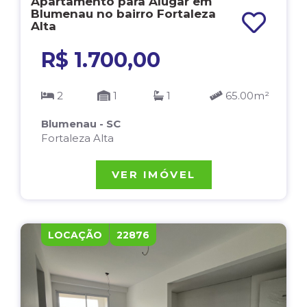
Apartamento para Alugar em
Blumenau no bairro Fortaleza
Alta
R$ 1.700,00
2
1
1
65.00m²
Blumenau - SC
Fortaleza Alta
VER IMÓVEL
LOCAÇÃO
22876