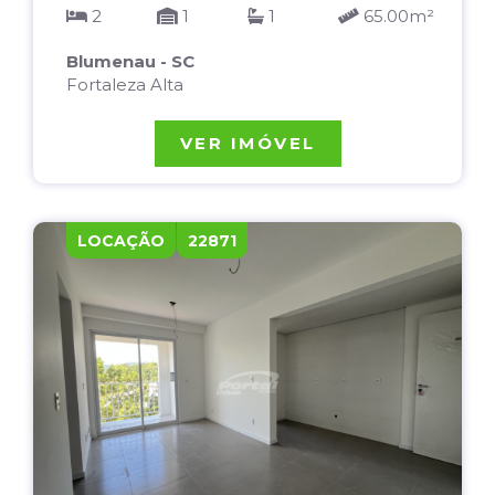
2
1
1
65.00m²
Blumenau - SC
Fortaleza Alta
VER IMÓVEL
LOCAÇÃO
22871