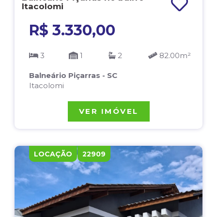
Itacolomi
R$ 3.330,00
3
1
2
82.00m²
Balneário Piçarras - SC
Itacolomi
VER IMÓVEL
LOCAÇÃO
22909