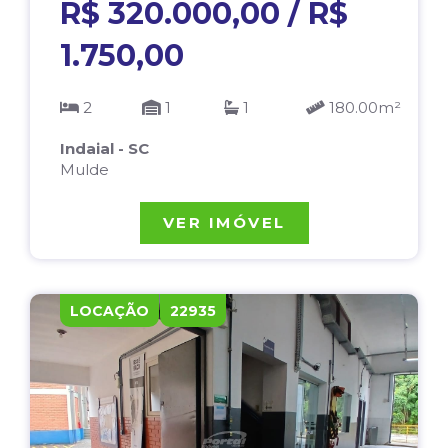
R$ 320.000,00 / R$
1.750,00
2
1
1
180.00m²
Indaial - SC
Mulde
VER IMÓVEL
LOCAÇÃO
22935