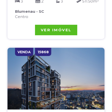
3
2
3
511.50m²
Blumenau - SC
Centro
VER IMÓVEL
VENDA
15868