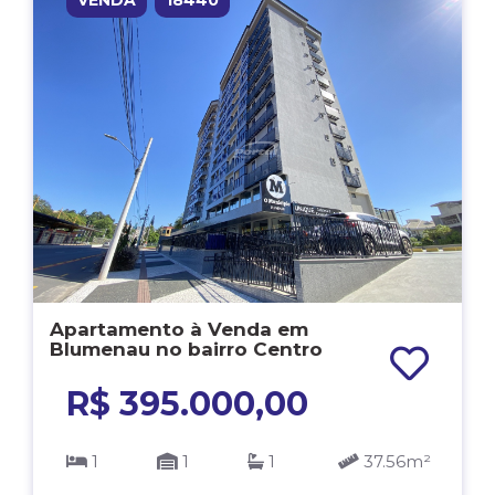
VENDA
18440
Apartamento à Venda em
Blumenau no bairro Centro
R$ 395.000,00
1
1
1
37.56m²