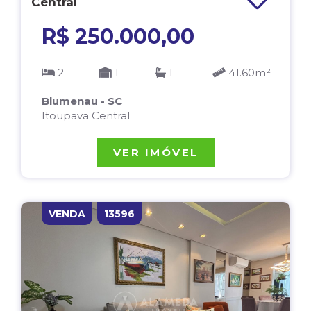
Central
R$ 250.000,00
2
1
1
41.60m²
Blumenau - SC
Itoupava Central
VER IMÓVEL
VENDA
13596