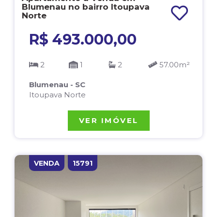
Blumenau no bairro Itoupava
Norte
R$ 493.000,00
2
1
2
57.00m²
Blumenau - SC
Itoupava Norte
VER IMÓVEL
VENDA
15791