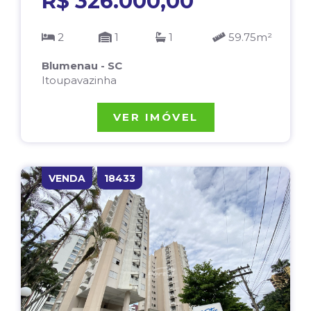
R$ 326.000,00
2
1
1
59.75m²
Blumenau - SC
Itoupavazinha
VER IMÓVEL
VENDA
18433