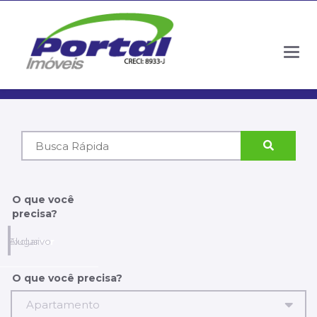
Togg
navig
Código
do
Imóvel
O que você
precisa?
Comprar
Alugar
Exclusivo
O que você precisa?
Apartamento