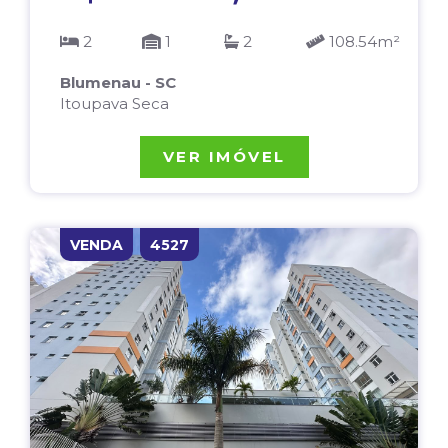
2
1
2
108.54m²
Blumenau - SC
Itoupava Seca
VER IMÓVEL
VENDA
4527